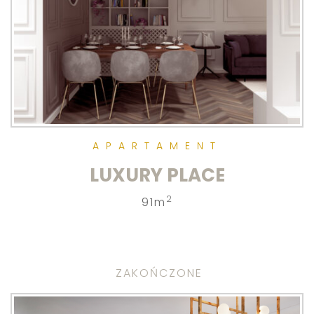
APARTAMENT
LUXURY PLACE
2
91m
ZAKOŃCZONE