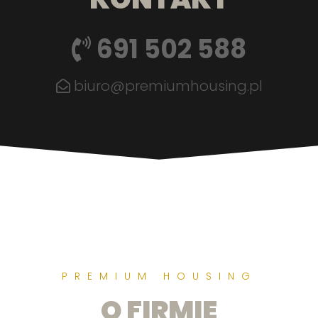
691 502 588
biuro@premiumhousing.pl
PREMIUM HOUSING
O FIRMIE